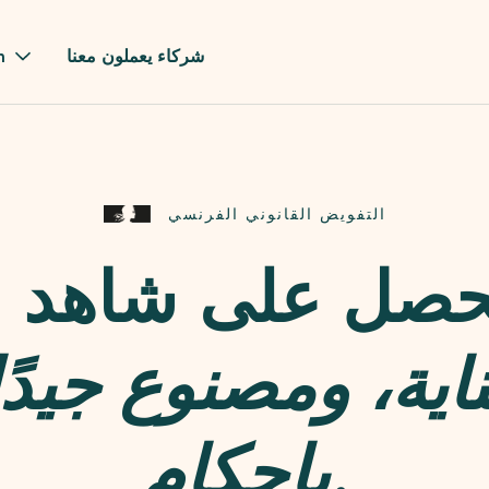
شركاء يعملون معنا
m
التفويض القانوني الفرنسي
ا
صل على شاهد ق
اية، ومصنوع جيدً
بإحكام.